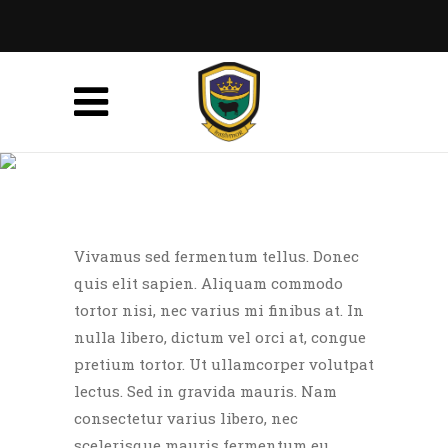
PARALLAX TITLE
Lorem ipsum dolor sit amet,
consectetur adipiscing elit. Aenean
feugiat dictum lacus, ut hendrerit.
Vivamus sed fermentum tellus. Donec
quis elit sapien. Aliquam commodo
tortor nisi, nec varius mi finibus at. In
nulla libero, dictum vel orci at, congue
pretium tortor. Ut ullamcorper volutpat
lectus. Sed in gravida mauris. Nam
consectetur varius libero, nec
scelerisque mauris fermentum eu.